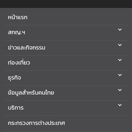
อ
มู
หน้าแรก
ล
สำ
สกญ.ฯ
ห
รั
บ
ข่าวและกิจกรรม
ค
น
ท่องเที่ยว
ไ
ท
ธุรกิจ
ย
ข้อมูลสำหรับคนไทย
บ
บริการ
ริ
ก
า
กระทรวงการต่างประเทศ
ร