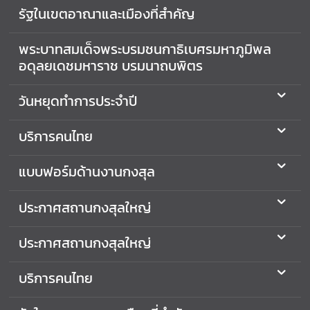
ป
รัฐในเขตอาณาและเมืองที่สำคัญ
ร
ะ
พระบาทสมเด็จพระบรมชนกาธิเบศรมหาภูมิพล
ช
อดุลยเดชมหาราช บรมนาถบพิตร
า
ช
วันหยุดทำการประจำปี
น
บริการคนไทย
แ
บ
แบบฟอร์มด้านงานกงสุล
บ
ฟ
ประกาศสถานกงสุลใหญ่
อ
ร์
ประกาศสถานกงสุลใหญ่
ม
ด้
บริการคนไทย
า
น