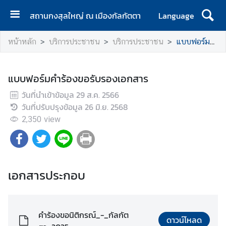
สถานกงสุลใหญ่ ณ เมืองกัลกัตตา
Language
ห
หน้าหลัก
บริการประชาชน
บริการประชาชน
แบบฟอร์มคำร้องขอรับรองเอกสาร
น้
า
แ
แบบฟอร์มคำร้องขอรับรองเอกสาร
ร
วันที่นำเข้าข้อมูล
ก
29 ส.ค. 2566
วันที่ปรับปรุงข้อมูล
26 มิ.ย. 2568
ส
2,350
view
ถ
า
น
ก
เอกสารประกอบ
ง
สุ
ล
ใ
คำร้องขอนิติกรณ์_-_กัลกัต
ดาวน์โหลด
ห