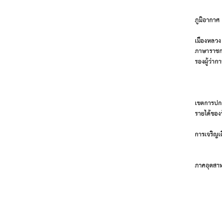
อ
มู
ล
สำ
ห
รั
บ
ค
น
ไ
ท
ย
บ
ริ
ก
า
ร