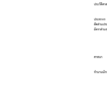
h
a
i
l
a
n
d
N
o
w
ก
ร
ะ
ท
ร
ว
ง
ก