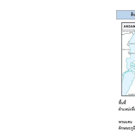
ญ่
ข่
า
ว
ส
า
ร
/
กิ
จ
ก
ร
ร
ม
ข้