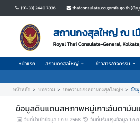
(91-33) 2440 7836
thaiconsulate.ccu@mfa.go.th (ข้อมู
ห
น้
สถานกงสุลใหญ่ ณ เม
า
แ
Royal Thai Consulate-General, Kolkata,
ร
ก
หน้าแรก
สถานกงสุลใหญ่
ข่าวสาร/กิจกรรม
ส
ถ
า
หน้าหลัก
บทความ
บทความของสถานกงสุลใหญ่ฯ
ข้อม
น
ก
ข้อมูลดินแดนสหภาพหมู่เกาะอันดามันแ
ง
สุ
วันที่นำเข้าข้อมูล
1 ก.ย. 2568
วันที่ปรับปรุงข้อมูล
1 ก.ย
ล
ใ
ห