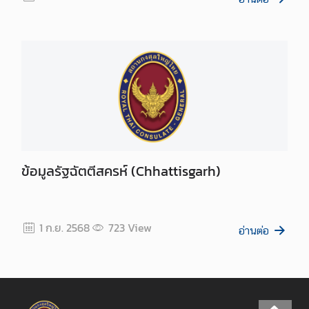
า
ร
ต่
า
ง
ป
ร
ะ
เ
ท
ศ
ข้อมูลรัฐฉัตตีสครห์ (Chhattisgarh)
ติ
ด
1 ก.ย. 2568
723
View
ต่
อ่านต่อ
อ
เ
ร
า