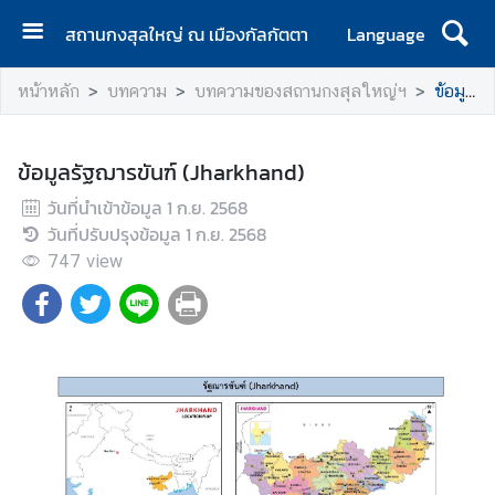
สถานกงสุลใหญ่ ณ เมืองกัลกัตตา
Language
ห
หน้าหลัก
บทความ
บทความของสถานกงสุลใหญ่ฯ
ข้อมูลรัฐฌารขันฑ์ (Jharkhand)
น้
า
แ
ข้อมูลรัฐฌารขันฑ์ (Jharkhand)
ร
วันที่นำเข้าข้อมูล
ก
1 ก.ย. 2568
วันที่ปรับปรุงข้อมูล
1 ก.ย. 2568
ส
747
view
ถ
า
น
ก
ง
สุ
ล
ใ
ห