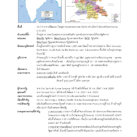
ญ่
ข่
า
ว
ส
า
ร
/
กิ
จ
ก
ร
ร
ม
ข้