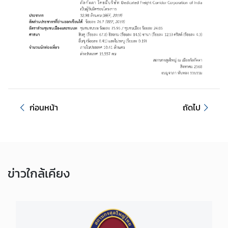
ป
ร
ะ
ช
า
ช
น
ก่อนหน้า
ถัดไป
แ
บ
บ
ฟ
อ
ข่าว
ใกล้เคียง
ร์
ม
ด้
า
น