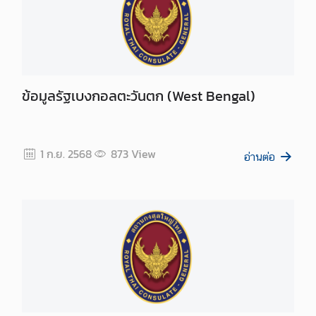
ง
า
น
ก
ง
สุ
ข้อมูลรัฐเบงกอลตะวันตก (West Bengal)
ล
1 ก.ย. 2568
873
View
ท่
อ่านต่อ
อ
ง
เ
ที่
ย
ว
T