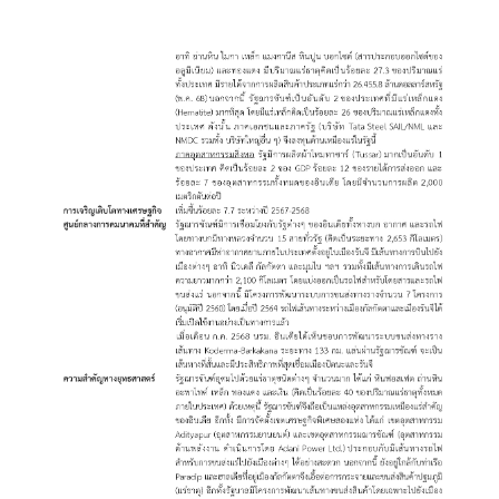
อ
มู
ล
สำ
ห
รั
บ
ค
น
ไ
ท
ย
บ
ริ
ก
า
ร