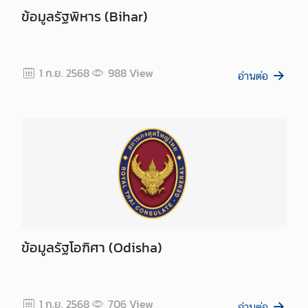
h
ข้อมูลรัฐพิหาร (Bihar)
a
i
l
a
1 ก.ย. 2568
988
View
อ่านต่อ
n
d
N
o
w
ก
ร
ะ
ท
ร
ข้อมูลรัฐโอฑิศา (Odisha)
ว
ง
ก
1 ก.ย. 2568
706
View
อ่านต่อ