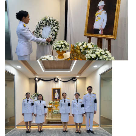
ญ่
ข่
า
ว
ส
า
ร
/
กิ
จ
ก
ร
ร
ม
ข้