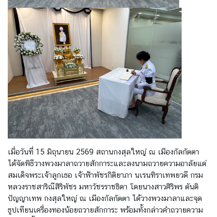
อ
มู
ล
สำ
ห
รั
บ
ค
น
ไ
ท
ย
เมื่อวันที่ 15 มิถุนายน 2569 สถานกงสุลใหญ่ ณ เมืองกั
ลกัตตา
ได้จัดพิธีวางพวงมาลาถวายสักการะและลงนามถวายความอาลัยแด่
บ
สมเด็จพระเจ้าลูกเธอ เจ้าฟ้าพัชรกิติยาภา นเรนทิราเทพยวดี กรม
ริ
หลวงราชสาริณีสิริพัชร มหาวัชรราชธิดา โดยนางสาวศิริพร ตันติ
ก
ปัญญาเทพ กงสุลใหญ่ ณ เมืองกัลกัตตา ได้วางพวงมาลาและจุด
า
ธูปเทียนเครื่องทองน้อยถวายสักการะ พร้อมทั้งกล่าวคำถวายความ
ร