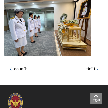
ง
า
น
ก
ง
สุ
ล
ท่
อ
ง
ก่อนหน้า
ถัดไป
เ
ที่
ย
ว
TOP
T