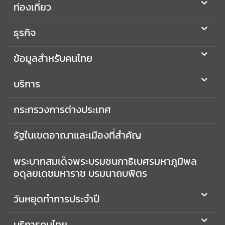
า
ท่องเที่ยว
ร
ต่
ธุรกิจ
า
ง
ข้อมูลสำหรับคนไทย
ป
ร
บริการ
ะ
เ
กระทรวงการต่างประเทศ
ท
ศ
รัฐในเขตอาณาและเมืองที่สำคัญ
ติ
ด
พระบาทสมเด็จพระบรมชนกาธิเบศรมหาภูมิพล
ต่
อดุลยเดชมหาราช บรมนาถบพิตร
อ
เ
วันหยุดทำการประจำปี
ร
า
บริการคนไทย