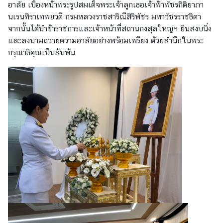
อาลัย เบื้องหน้าพระรูปสมเด็จพระเจ้าลูกเธอเจ้าฟ้าพัชรกิติยาภา
ป
นเรนทิราเทพยวดี กรมหลวงราชสาริณีสิริพัชร มหาวัชรราชธิดา
ร
จากนั้นได้นำข้าราชการและเจ้าหน้าที่สถานกงสุลใหญ่ฯ ยืนสงบนิ่ง
ะ
และลงนามถวายความอาลัยอย่างพร้อมเพรียง ด้วยสำนึกในพระ
ช
กรุณาธิคุณเป็นล้นพ้น
า
ช
น
แ
บ
บ
ฟ
อ
ร์
ม
ด้
า
น