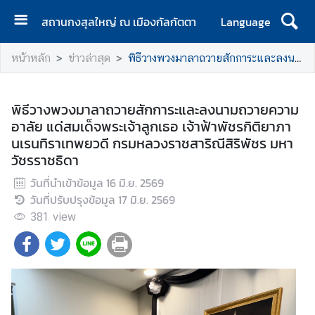
สถานกงสุลใหญ่ ณ เมืองกัลกัตตา
Language
ห
หน้าหลัก
ข่าวล่าสุด
พิธีวางพวงมาลาถวายสักการะและลงนามถวายความอาลัย แด่สมเด็จพระเจ้าลูกเธอ เจ้าฟ้าพัชรกิติยาภา นเรนทิราเทพยวดี กรมหลวงราชสาริณีสิริพัชร มหาวัชรราชธิดา
น้
า
แ
พิธีวางพวงมาลาถวายสักการะและลงนามถวายความ
ร
อาลัย แด่สมเด็จพระเจ้าลูกเธอ เจ้าฟ้าพัชรกิติยาภา
ก
นเรนทิราเทพยวดี กรมหลวงราชสาริณีสิริพัชร มหา
วัชรราชธิดา
ส
ถ
วันที่นำเข้าข้อมูล
16 มิ.ย. 2569
า
วันที่ปรับปรุงข้อมูล
17 มิ.ย. 2569
น
381
view
ก
ง
สุ
ล
ใ
ห