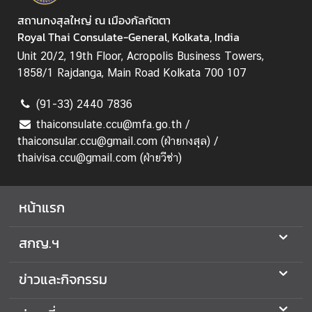
ป
สถานกงสุลใหญ่ ณ เมืองกัลกัตตา
ร
Royal Thai Consulate-General, Kolkata, India
ะ
Unit 20/2, 19th Floor, Acropolis Business Towers,
ช
1858/1 Rajdanga, Main Road Kolkata 700 107
า
ช
(91-33) 2440 7836
น
thaiconsulate.ccu@mfa.go.th /
thaiconsular.ccu@gmail.com (ฝ่ายกงสุล) /
แ
thaivisa.ccu@gmail.com (ฝ่ายวีซ่า)
บ
บ
ฟ
หน้าแรก
อ
ร์
สกญ.ฯ
ม
ด้
ข่าวและกิจกรรม
า
น