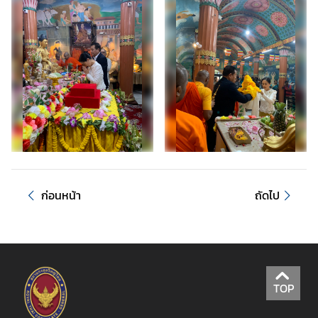
อ
มู
ล
สำ
ห
รั
บ
ค
น
ไ
ท
ก่อนหน้า
ถัดไป
ย
บ
ริ
ก
TOP
า
ร