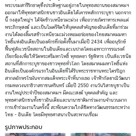
พระบรมสารีริกธาตุซึ่งประดิษฐานอยู่ภายในพุทธสถานของสมาคมฯ
ญ่
ออกมาให้พุทธศาสนิกชนชาวอินเดียได้เคารพสักการะบูชา นอกจาก
นี้ กงสุลใหญ่ฯ ได้จัดข้าวเหนียวมะม่วง เพื่อถวายภัตราหารเพลแด่
ข่
พระภิกษุสงฆ์ และเป็นไมตรีจิตให้บุคคลสำคัญของอินเดียที่มาร่วม
า
งานได้ลองลิ้มรสข้าวเหนียวมะม่วงหอมอร่อยของไทยสมาคมมหา
ว
โพธิ์แห่งอินเดียเป็นองค์กรที่ก่อตั้งขึ้นมาเมื่อปี 2434 เพื่ออนุรักษ์
ส
ฟื้นฟูสังเวชนียสถานในอินเดียและเนปาลโดยเฉพาะการรณรงค์
า
เรียกร้องเพื่อให้วัดพระศรีมหาโพธิ์ พุทธคยา รัฐพิหาร เป็นสังเวชนีย
ร
สถานที่สักการะบูชาของชาวพุทธทั่วโลก โดยสมาคมมหาโพธิ์แห่ง
/
อินเดียเป็นองค์กรแรกในอินเดียที่ได้รับพระราชทานพระไตรปิฎก
กิ
สากลอักษรโรมันจากสมเด็จพระเจ้าพี่นางเธอ เจ้าฟ้ากัลยาณิวัฒนา
จ
กรมหลวงนราธิวาสราชนครินทร์ เมื่อปี 2550 งานวันวิสาขบูชาเป็น
ก
งานใหญ่ประจำปีของสมาคมฯ มีคณะสงฆ์ บุคคลสำคัญ และ
ร
พุทธศาสนิกชนทั้งชาวอินเดียและนานาชาติมาร่วมงานจำนวนมาก
ร
การเข้าร่วมงานในครั้งนี้ สะท้อนความใกล้ชิดทางวัฒนธรรมระหว่าง
ม
ไทย - อินเดีย โดยมีพุทธศาสนาเป็นสะพานเชื่อม
รูปภาพประกอบ
ข้