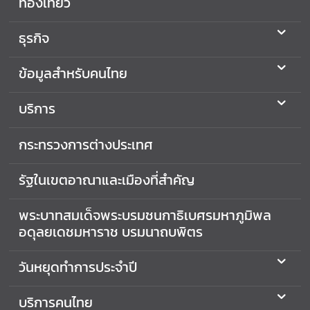
ท่องเที่ยว
ง
า
ธุรกิจ
น
ก
ข้อมูลสำหรับคนไทย
ง
สุ
บริการ
ล
กระทรวงการต่างประเทศ
ท่
อ
รัฐในเขตอาณาและเมืองที่สำคัญ
ง
เ
พระบาทสมเด็จพระบรมชนกาธิเบศรมหาภูมิพล
ที่
อดุลยเดชมหาราช บรมนาถบพิตร
ย
ว
วันหยุดทำการประจำปี
T
บริการคนไทย