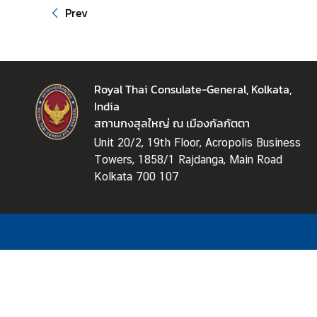
Prev
t
e
N
Royal Thai Consulate-General, Kolkata,
e
India
w
สถานกงสุลใหญ่ ณ เมืองกัลกัตตา
s
Unit 20/2, 19th Floor, Acropolis Business
Towers, 1858/1 Rajdanga, Main Road
T
Kolkata 700 107
r
a
v
e
l
V