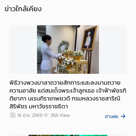
ป
ข่าว
ใกล้เคียง
ร
ะ
ช
า
ช
น
แ
บ
บ
พิธีวางพวงมาลาถวายสักการะและลงนามถวาย
ฟ
ความอาลัย แด่สมเด็จพระเจ้าลูกเธอ เจ้าฟ้าพัชรกิ
อ
ติยาภา นเรนทิราเทพยวดี กรมหลวงราชสาริณี
ร์
สิริพัชร มหาวัชรราชธิดา
ม
16 มิ.ย. 2569
358
View
อ่านต่อ
ด้
า
น