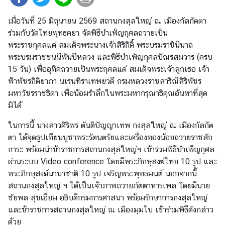
ญ่
เมื่อวันที่ 25 มิถุนายน 2569 สถานกงสุลใหญ่ ณ เมืองกัลกัตตา
ร่วมกับวัดไทยพุทธคยา จัดพิธีบำเพ็ญกุศลถวายเป็น
ข่
พระราชกุศลแด่ สมเด็จพระนางเจ้าสิริกิติ์ พระบรมราชินีนาถ
า
พระบรมราชชนนีพันปีหลวง และพิธีบำเพ็ญกุศลปัณรสมวาร (ครบ
ว
15 วัน) เพื่ออุทิศถวายเป็นพระกุศลแด่ สมเด็จพระเจ้าลูกเธอ เจ้า
ส
ฟ้าพัชรกิติยาภา นเรนทิราเทพยวดี กรมหลวงราชสาริณีสิริพัชร
า
มหาวัชรราชธิดา เพื่อน้อมรำลึกในพระมหากรุณาธิคุณอันหาที่สุด
ร
มิได้
/
ในการนี้ นางสาวศิริพร ตันติปัญญาเทพ กงสุลใหญ่ ณ เมืองกัลกัต
กิ
ตา ได้จุดธูปเทียนบูชาพระรัตนตรัยและเครื่องทองน้อยถวายราชสัก
จ
การะ พร้อมนำข้าราชการสถานกงสุลใหญ่ฯ เข้าร่วมพิธีบำเพ็ญกุศล
ก
ผ่านระบบ Video conference โดยมีพระภิกษุสงฆ์ไทย 10 รูป และ
ร
พระภิกษุสงฆ์นานาชาติ 10 รูป เจริญพระพุทธมนต์ นอกจากนี้
ร
สถานกงสุลใหญ่ ฯ ได้เป็นเจ้าภาพถวายภัตตาหารเพล โดยมีนาย
ม
ชัยพล สุขเอี่ยม อธิบดีกรมการศาสนา พร้อมรักษาการกงสุลใหญ่
และข้าราชการสถานกงสุลใหญ่ ณ เมืองมุมไบ เข้าร่วมพิธีดังกล่าว
ข้
ด้วย