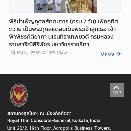
h
a
i
พิธีบำเพ็ญกุศลสัตตมวาร (ครบ 7 วัน) เพื่ออุทิศ
l
ถวาย เป็นพระกุศลแด่สมเด็จพระเจ้าลูกเธอ เจ้า
a
ฟ้าพัชรกิติยาภา นเรนทิราเทพยวดี กรมหลวง
n
ราชสาริณีสิริพัชร มหาวัชรราชธิดา
d
N
19 มิ.ย. 2569
375
View
อ่านต่อ
o
w
ก
ร
ะ
TOP
ท
ร
ว
สถานกงสุลใหญ่ ณ เมืองกัลกัตตา
ง
Royal Thai Consulate-General, Kolkata, India
ก
Unit 20/2, 19th Floor, Acropolis Business Towers,