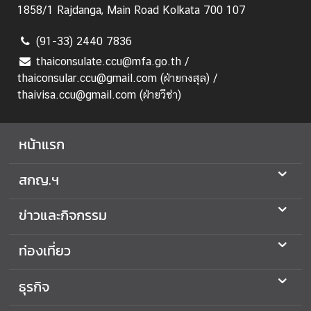
า
1858/1 Rajdanga, Main Road Kolkata 700 107
ร
ต่
(91-33) 2440 7836
า
thaiconsulate.ccu@mfa.go.th /
ง
thaiconsular.ccu@gmail.com (ฝ่ายกงสุล) /
ป
thaivisa.ccu@gmail.com (ฝ่ายวีซ่า)
ร
ะ
เ
หน้าแรก
ท
ศ
สกญ.ฯ
ติ
ข่าวและกิจกรรม
ด
ต่
อ
ท่องเที่ยว
เ
ร
ธุรกิจ
า