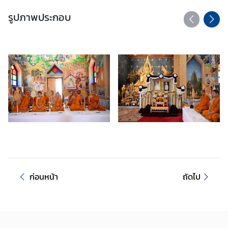
อ
รูปภาพประกอบ
มู
ล
สำ
ห
รั
บ
ค
น
ไ
ท
ย
บ
ก่อนหน้า
ถัดไป
ริ
ก
า
ร