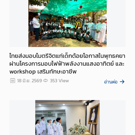
ง
า
น
ก
ง
สุ
ล
ไทยส่งมอบไมตรีจิตแก่เด็กด้อยโอกาสในพุทธคยา
ผ่านโครงการมอบไฟฟ้าพลังงานแสงอาทิตย์ และ
ท่
workshop เสริมทักษะอาชีพ
อ
18 มิ.ย. 2569
353
View
ง
อ่านต่อ
เ
ที่
ย
ว
T