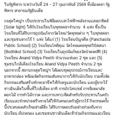
ในรัฐพิหาร ระหว่างวันที่ 24 - 27 กุมภาพันธ์ 2569 ที่เมืองคยา รัฐ
ญ่
พิหาร สาธารณรัฐอินเดีย
กงสุลใหญ่ฯ เป็นประธานในพิธีมอบเสาไฟฟ้าพลังงานแสงอาทิตย์
ข่
(Solar light) ให้กับโรงเรียนในพุทธคยาจำนวน 4 แห่ง ซึ่งเป็น
า
โรงเรียนที่ได้รับการอุปถัมภ์จากวัดไทย/วัดพุทธต่าง ๆ ในพุทธคยา
ว
และชุมชนยากไร้ 1 แห่ง ได้แก่ (1) โรงเรียนปัญจศีล (Panchasila
ส
Public School) (2) โรงเรียนโพธิคุณ วัดไทยมคธพุทธวิปัสสนา
า
(Bodhikul School) (3) โรงเรียนในอุปถัมภ์ของวัดป่าดงคสิริ (4)
ร
โรงเรียน Anand Vidya Peeth จำนวนแห่งละ 2 ชุด และ (5)
/
ชุมชนใกล้เคียงโรงเรียน Anand Vidya Peeth จำนวน 2 ชุด
กิ
นอกจากนี้ สถานกงสุลใหญ่ฯ ได้มอบชุดอุปกรณ์การเรียนและ
จ
อาหารกล่อง พร้อมจัดกิจกรรมสันทนาการให้กับนักเรียน รวมทั้งจัด
ก
กิจกรรมเสริมสร้างทักษะอาชีพให้กับครูและนักเรียน และผู้ยากไร้
ร
ชาวอินเดียในพื้นที่ใกล้เคียง อาทิ การถักโครเชต์ การร้อยมาลัย
ร
ดอกไม้ การทำไม้กวาด และการเพาะเห็ดสำหรับรับประทานในครัว
ม
เรือนและจำหน่ายสร้างรายได้ให้กับครอบครัวผู้ยากไร้ กิจกรรมครั้ง
นี้ประสบผลสำเร็จอย่างดียิ่ง ได้รับการตอบรับอย่างท่วมท้นจาก
ข้
นักเรียน ผู้ปกครอง และชุมชนชาวอินเดียเข้าร่วมกิจกรรมและเรียน