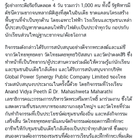
อ
รู้อย่างกระตือรือร้นตลอด 4 วัน รวมกว่า 1,000 คน ทั้งนี้ รัฐพิหารมี
มู
ดัชนีความยากจนหลากมิติสูงที่สุดในอินเดีย ขาดแคลนโครงสร้าง
ล
พื้นฐานที่จำเป็นทุกด้าน โดยเฉพาะไฟฟ้า โรงเรียนและชุมชนเหล่า
สำ
นี้ประสบปัญหาขาดแคลนไฟฟ้า/ไฟดับเป็นประจำทุกวัน กอปรกับ
ห
นักเรียนส่วนใหญ่ฐานะยากจน/ด้อยโอกาส
รั
กิจกรรมดังกล่าวได้รับการสนับสนุนอย่างดีจากพระสงฆ์และแม่ชี
บ
จากวัดไทยพุทธคยา วัดไทยมคธพุทธวิปัสสนา และวัดป่าดงคสิริ ซึ่ง
ค
ทำหน้าที่เป็นวิทยากร/ผู้ประสานความร่วมมือให้ความรู้แก่นักเรียน
น
และชุมชนอินเดียใกล้เคียง และได้รับการสนับสนุนจากบริษัท
ไ
Global Power Synergy Public Company Limited ของไทย
ท
ร่วมสนับสนุนงบประมาณในครั้งนี้ด้วย โดยกิจกรรมที่โรงเรียน
ย
Anand Vidya Peeth มี Dr. Mahashweta Maharathi
เลขาธิการคณะกรรมการบริหารวัดพระศรีมหาโพธิ์ มาร่วมงาน ซึ่งได้
บ
แสดงความชื่นชมบทบาทของสถานกงสุลใหญ่ฯ และวัดไทยที่ร่วม
ริ
กันทำกิจกรรมที่เป็นประโยชน์ต่อชุมชนท้องถิ่น และหลังกิจกรรม
ก
เสร็จสิ้น วัดไทยพุทธคยามีแผนจัดกิจกรรมต่อยอดการฝึกทักษะ
า
อาชีพให้กับชุมชนอินเดียใกล้เคียงเป็นประจำทุกสัปดาห์ ซึ่งตอบ
ร
สนองความต้องการของชุมชนที่ต้องการเรียนรู้และฝึกทักษะเพิ่มเติม