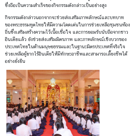
ป
ซึ่งถือเป็นความสำเร็จของกิจกรรมดังกล่าวเป็นอย่างสูง
ร
กิจกรรมดังกล่าวนอกจากจะช่วยส่งเสริมภาพลักษณ์และบทบาท
ะ
ของพระธรรมทูตไทยให้มีความโดดเด่นในการช่วยเหลือชุมชนท้อง
ช
ถิ่นซึ่งเสริมสร้างความไว้เนื้อเชื่อใจ และการยอมรับนับถือจากชาว
า
อินเดียแล้ว ยังช่วยส่งเสริมมิตรภาพ และภาพลักษณ์เชิงบวกของ
ช
ประเทศไทยในด้านมนุษยธรรมและในฐานะมิตรประเทศที่จริงใจ
น
ช่วยเหลือผู้ยากไร้อินเดียให้มีทักษะอาชีพและสามารถเลี้ยงชีพได้
อย่างยั่งยืน
แ
บ
บ
ฟ
อ
ร์
ม
ด้
า
น