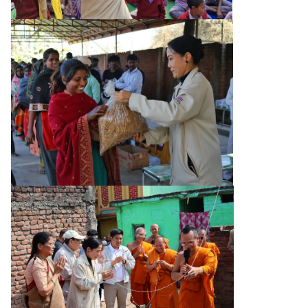
า
ร
ต่
า
ง
ป
ร
ะ
เ
ท
ศ
ติ
ด
ต่
อ
เ
ร
า