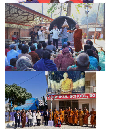
ง
า
น
ก
ง
สุ
ล
ท่
อ
ง
เ
ที่
ย
ว
T