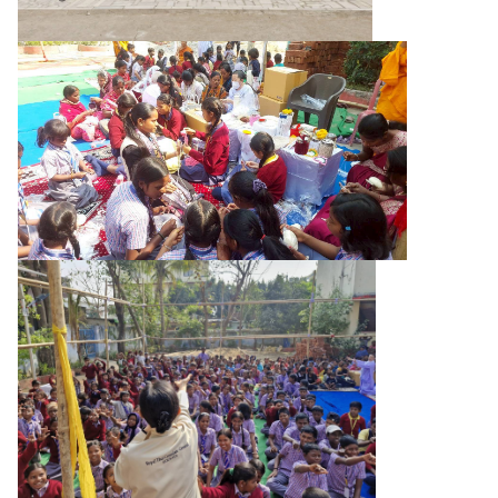
h
a
i
l
a
n
d
N
o
w
ก
ร
ะ
ท
ร
ว
ง
ก