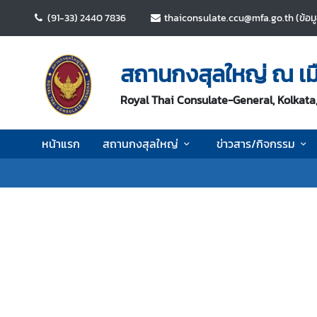
(91-33) 2440 7836
thaiconsulate.ccu@mfa.go.th (ข้อมู
ห
น้
สถานกงสุลใหญ่ ณ เม
า
แ
Royal Thai Consulate-General, Kolkata,
ร
ก
หน้าแรก
สถานกงสุลใหญ่
ข่าวสาร/กิจกรรม
ส
ถ
า
น
ก
ง
สุ
ล
ใ
ห