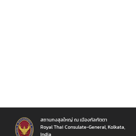
ญ่
ข่
า
ว
ส
า
ร
/
กิ
จ
ก
ร
ร
ม
สถานกงสุลใหญ่ ณ เมืองกัลกัตตา
Royal Thai Consulate-General, Kolkata,
ข้
India